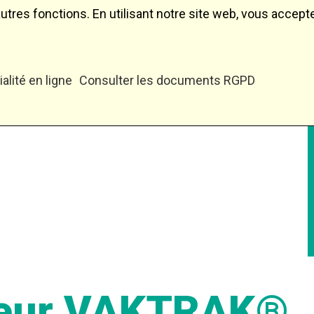
d'autres fonctions. En utilisant notre site web, vous acc
alité en ligne
Consulter les documents RGPD
Equipements de dép
Nettoyage de voies
Services
eur
VAKTRAK®