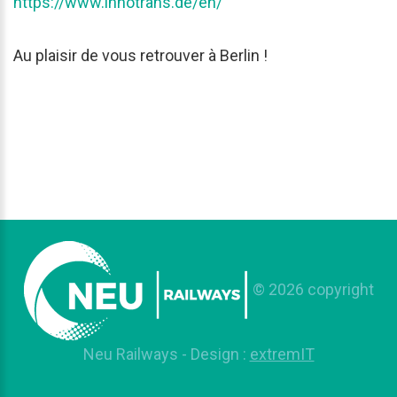
https://www.innotrans.de/en/
Au plaisir de vous retrouver à Berlin !
©
2026
copyright
Neu Railways
- Design :
extremIT